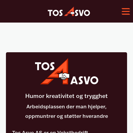
Tilr
Arbeid
Gjennomføring
Innsøking
Vask
Og
Renseri
Humor kreativitet og trygghet
Vedutsalg
Om
Arbeidsplassen der man hjelper,
Oss
oppmuntrer og støtter hverandre
Led
Tos Asvo AS er en Vekstbedrift